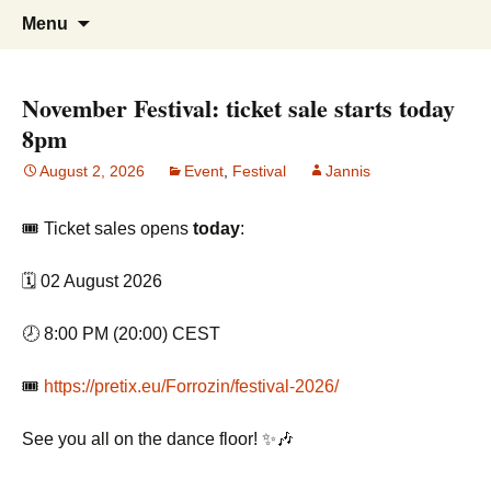
Tanzen, Musik und Lebensgefühl für
Forrózin Freiburg
Skip
Search
Menu
to
for:
Breisgau-BrasilianerInnen
content
November Festival: ticket sale starts today
8pm
August 2, 2026
Event
,
Festival
Jannis
🎟️ Ticket sales opens
today
:
🗓️ 02 August 2026
🕗 8:00 PM (20:00) CEST
🎟️
https://pretix.eu/Forrozin/festival-2026/
See you all on the dance floor! ✨🎶