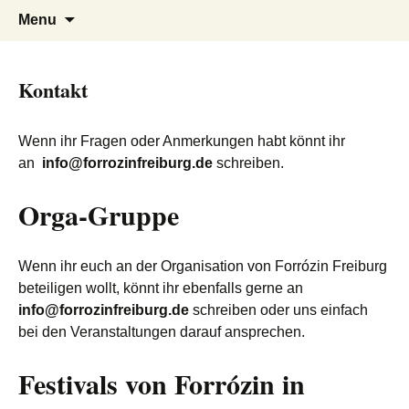
Tanzen, Musik und Lebensgefühl für
Forrózin Freiburg
Skip
Search
Menu
to
for:
Breisgau-BrasilianerInnen
content
Kontakt
Wenn ihr Fragen oder Anmerkungen habt könnt ihr
an
info@forrozinfreiburg.de
schreiben.
Orga-Gruppe
Wenn ihr euch an der Organisation von Forrózin Freiburg
beteiligen wollt, könnt ihr ebenfalls gerne an
info@forrozinfreiburg.de
schreiben oder uns einfach
bei den Veranstaltungen darauf ansprechen.
Festivals von Forrózin in