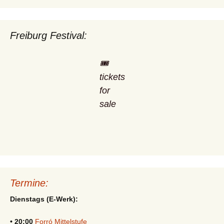
Freiburg Festival:
🎟️
tickets
for
sale
Termine:
Dienstags (E-Werk):
• 20:00
Forró Mittelstufe