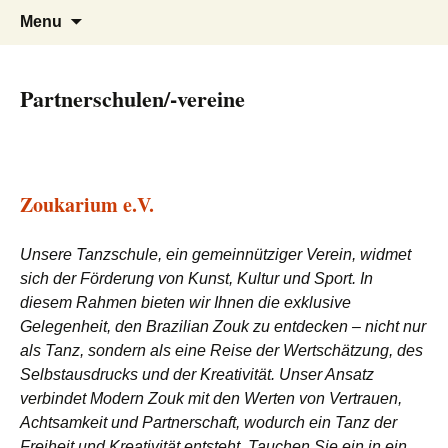
Tanzen, Musik und Lebensgefühl für
Forrózin Freiburg
Skip
Search
Menu
to
for:
Breisgau-BrasilianerInnen
content
Partnerschulen/-vereine
Zoukarium e.V.
Unsere Tanzschule, ein gemeinnütziger Verein, widmet
sich der Förderung von Kunst, Kultur und Sport. In
diesem Rahmen bieten wir Ihnen die exklusive
Gelegenheit, den Brazilian Zouk zu entdecken – nicht nur
als Tanz, sondern als eine Reise der Wertschätzung, des
Selbstausdrucks und der Kreativität. Unser Ansatz
verbindet Modern Zouk mit den Werten von Vertrauen,
Achtsamkeit und Partnerschaft, wodurch ein Tanz der
Freiheit und Kreativität entsteht. Tauchen Sie ein in ein