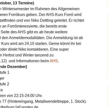
tober, 13 Termine)
Festival November
Was ist Forró
 Wintersemester im Rahmen des Allgemeinen
eren Forrókurs geben. Der AHS-Kurs Forró wird
attfinden und von Niko Dettling geleitet. Er richtet
an Forróinteressierte, die bereits erste
 Seite des AHS gibt es ab heute weitere
d den Anmeldemodalitäten. Die Anmeldung ist ab
Kurs wird am 24.10 starten. Gerne könnt ihr bei
er direkt Niko kontaktieren. Eine super
 Herbst und Winter tanzend zu
.12) und Informationen beim
AHS
.
Ende Dezember)
tufe 1
ger
tufe 2
ka
zen von 22:15-24:00 Uhr.
 77 (Hintereingang, Metallwendeltreppe, 1. Stock).
nfreiburg [at] posteo.de