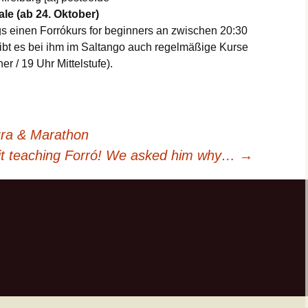
le (ab 24. Oktober)
s einen Forrókurs for beginners an zwischen 20:30
bt es bei ihm im Saltango auch regelmäßige Kurse
 / 19 Uhr Mittelstufe).
ura & Marathon
it teaching Forró! We asked him why…
→