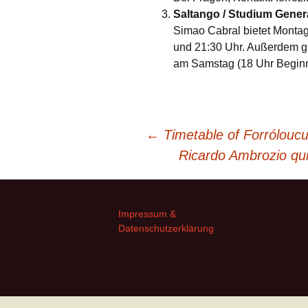
Saltango / Studium Genera
Simao Cabral bietet Montag
und 21:30 Uhr. Außerdem gi
am Samstag (18 Uhr Beginner
Post
←
Timetable of Forrólouc
Ricardo Ambrozio qu
navigation
Impressum &
Datenschutzerklärung