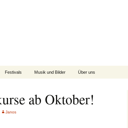
fühl für Breisgau-BrasilianerInnen
reiburg
Festivals
Musik und Bilder
Über uns
-
Europe Festivals
Band
Kontakt
urse ab Oktober!
Forrozin Community
Forró Playlists
Partnerschulen/-vereine
Festival Mai 2026
Fotos
Janos
Forrozin Festiv-all-3
Podcast
🎶 Forrózin Freiburg