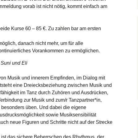
Festival November
Anmeldung vorab ist nicht nötig, kommt einfach am
Was ist Forró
beide Kurse 60 – 85 €. Zu zahlen bar am ersten
möglich, danach nicht mehr, um für alle
ontinuierliches Vorankommen zu ermöglichen.
t
Suni und Eli
von Musik und innerem Empfinden, im Dialog mit
ntsteht eine Dreiecksbeziehung zwischen Musik und
fähigkeit im Tanz durch Zuhören und Ausdrücken,
erbindung zur Musik und zum/r Tanzpartner*in,
s besonders üben. Und dabei die eigene
drucksmöglichkeit sowie Musiksensibilität
auch neue Figuren und Schritte nicht auf der Strecke
 ist das sichere Beherrschen des Rhythmus, der