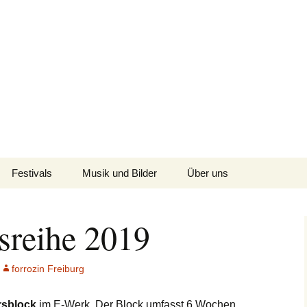
fühl für Breisgau-BrasilianerInnen
reiburg
Festivals
Musik und Bilder
Über uns
-
Europe Festivals
Band
Kontakt
rsreihe 2019
Forrozin Community
Forró Playlists
Partnerschulen/-vereine
Festival Mai 2026
Fotos
forrozin Freiburg
Forrozin Festiv-all-3
Podcast
rsblock
im E-Werk. Der Block umfasst 6 Wochen
🎶 Forrózin Freiburg