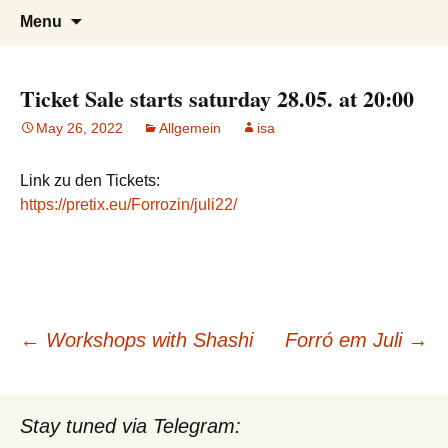
Tanzen, Musik und Lebensgefühl für
Forrózin Freiburg
Skip
Search
Menu
to
for:
Breisgau-BrasilianerInnen
content
Ticket Sale starts saturday 28.05. at 20:00
May 26, 2022
Allgemein
isa
Link zu den Tickets:
https://pretix.eu/Forrozin/juli22/
Post
←
Workshops with Shashi
Forró em Juli
→
navigation
Stay tuned via Telegram: