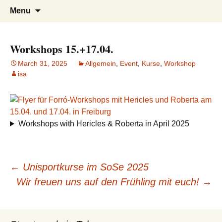
Tanzen, Musik und Lebensgefühl für
Forrózin Freiburg
Skip
Search
Menu
to
for:
Breisgau-BrasilianerInnen
content
Workshops 15.+17.04.
March 31, 2025
Allgemein
,
Event
,
Kurse
,
Workshop
isa
Workshops with Hericles & Roberta in April 2025
Post
←
Unisportkurse im SoSe 2025
Wir freuen uns auf den Frühling mit euch!
→
navigation