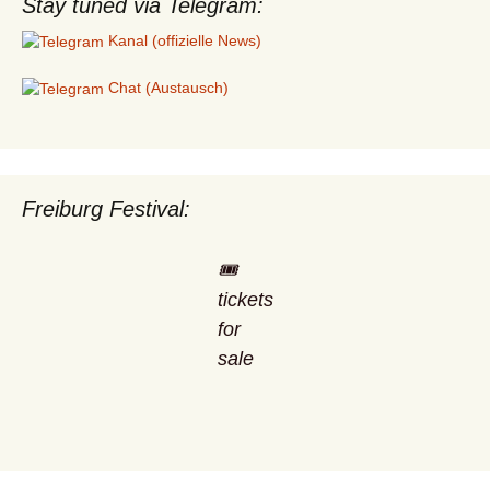
Stay tuned via Telegram:
Kanal (offizielle News)
Chat (Austausch)
Freiburg Festival:
🎟️
tickets
for
sale