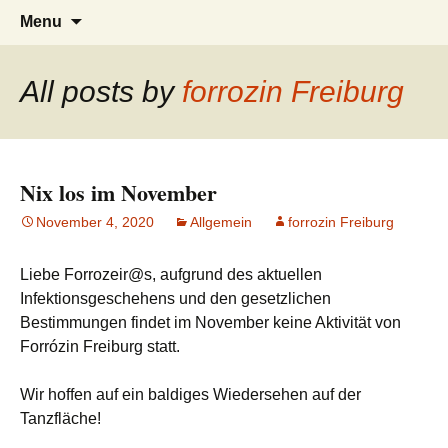
Tanzen, Musik und Lebensgefühl für
Forrózin Freiburg
Skip
Search
Menu
to
for:
Breisgau-BrasilianerInnen
content
All posts by
forrozin Freiburg
Nix los im November
November 4, 2020
Allgemein
forrozin Freiburg
Liebe Forrozeir@s, aufgrund des aktuellen
Infektionsgeschehens und den gesetzlichen
Bestimmungen findet im November keine Aktivität von
Forrózin Freiburg statt.
Wir hoffen auf ein baldiges Wiedersehen auf der
Tanzfläche!