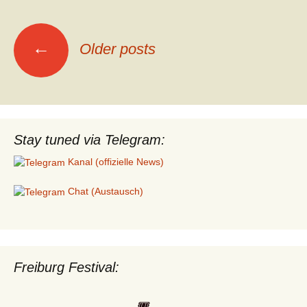
Posts
←
Older posts
navigation
Stay tuned via Telegram:
Kanal (offizielle News)
Chat (Austausch)
Freiburg Festival:
🎟️