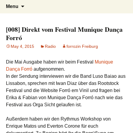
Tanzen, Musik und Lebensgefühl für
Forrózin Freiburg
Skip
Search
Menu
to
for:
Breisgau-BrasilianerInnen
content
[008] Direkt vom Festival Munique Dança
Forró
May 4, 2015
Radio
forrozin Freiburg
Die Mai Ausgabe haben wir beim Festival
Munique
Dança Forró
aufgenommen.
In der Sendung interviewen wir die Band Luso Baiao aus
Lissabon, sprechen mit Iwan Diaz über das Rootstock
Festival und die Website Forró em Vinil und fragen bei
Erika & Fabian von Munique Dança Forró nach wie das
Festival aus Orga Sicht gelaufen ist.
Außerdem haben wir den Rythmus Workshop von
Enrique Matos und Everton Corone für euch