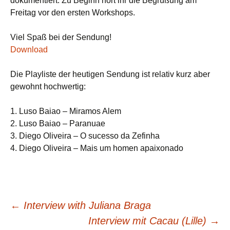
dokumentiert. Zu Beginn hört ihr die Begrüßung am
Freitag vor den ersten Workshops.
Viel Spaß bei der Sendung!
Download
Die Playliste der heutigen Sendung ist relativ kurz aber
gewohnt hochwertig:
1. Luso Baiao – Miramos Alem
2. Luso Baiao – Paranuae
3. Diego Oliveira – O sucesso da Zefinha
4. Diego Oliveira – Mais um homen apaixonado
Post
←
Interview with Juliana Braga
Interview mit Cacau (Lille)
→